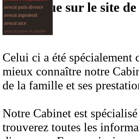
Bienvenue sur le site de
avocat paris divorce
avocat argenteuil
Divorce
avocat nice
avocat seine et marne
Celui ci a été spécialement 
mieux connaître notre Cabin
de la famille et ses prestatio
Notre Cabinet est spécialisé
trouverez toutes les informa