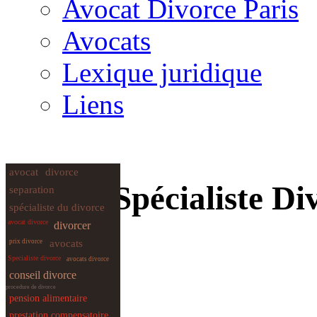
Avocat Divorce Paris
Avocats
Lexique juridique
Liens
avocat
divorce
Avocat Spécialiste Di
separation
spécialiste du divorce
Goudjil
avocat divorce
divorcer
prix divorce
avocats
Specialiste divorce
avocats divorce
conseil divorce
procedure de divorce
pension alimentaire
prestation compensatoire