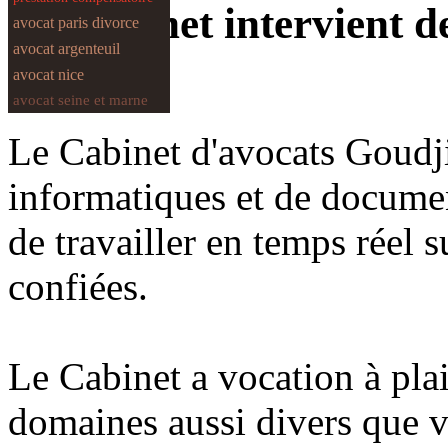
Le Cabinet intervient d
avocat paris divorce
avocat argenteuil
avocat nice
avocat seine et marne
Le Cabinet d'avocats Goudj
informatiques et de documen
de travailler en temps réel su
confiées.
Le Cabinet a vocation à plai
domaines aussi divers que v