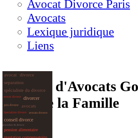
Avocat Divorce Paris
Avocats
Lexique juridique
Liens
avocat
divorce
Cabinet d'Avocats Go
separation
spécialiste du divorce
Droit de la Famille
avocat divorce
divorcer
prix divorce
avocats
Specialiste divorce
avocats divorce
conseil divorce
procedure de divorce
pension alimentaire
prestation compensatoire